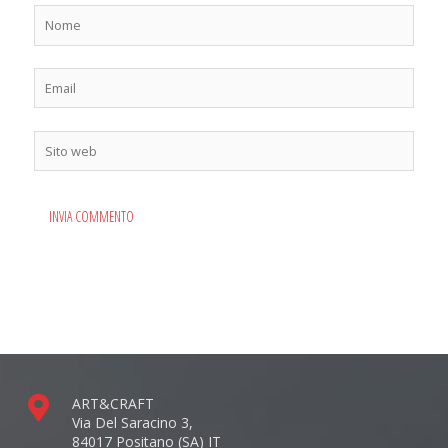
Nome
Email
Sito
web
ART&CRAFT
Via Del Saracino 3,
84017 Positano (SA) IT