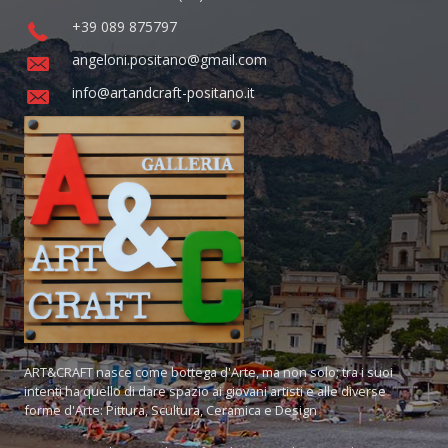
+39 089 875797
angeloni.positano@gmail.com
info@artandcraft-positano.it
ART&CRAFT nasce come bottega d'Arte, ma non solo; tra i suoi
intenti ha quello di dare spazio ai giovani artisti e alle diverse
forme d'Arte: Pittura, Scultura, Ceramica e Design