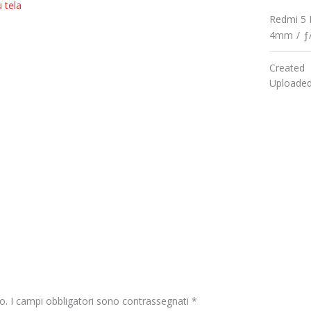
u tela
Redmi 5 
4mm
/
ƒ
Created
Uploade
o.
I campi obbligatori sono contrassegnati
*