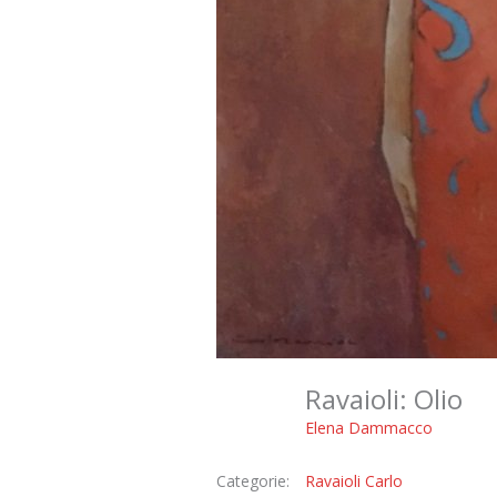
Ravaioli: Olio
Elena Dammacco
Categorie:
Ravaioli Carlo