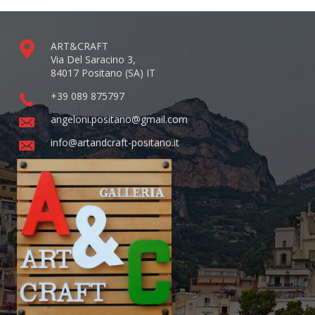
ART&CRAFT
Via Del Saracino 3,
84017 Positano (SA) IT
+39 089 875797
angeloni.positano@gmail.com
info@artandcraft-positano.it