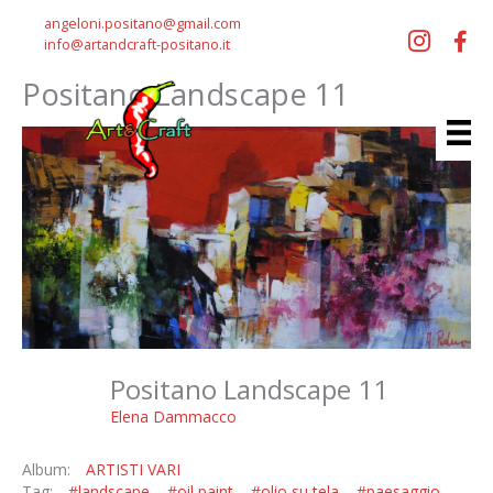
Vai
angeloni.positano@gmail.com
al
info@artandcraft-positano.it
contenuto
Positano Landscape 11
Positano Landscape 11
Elena Dammacco
Album:
ARTISTI VARI
Tag:
#landscape
#oil paint
#olio su tela
#paesaggio