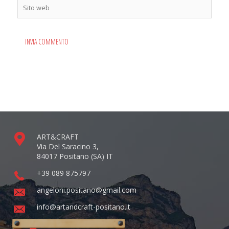
Sito
web
ART&CRAFT
Via Del Saracino 3,
84017 Positano (SA) IT
+39 089 875797
angeloni.positano@gmail.com
info@artandcraft-positano.it