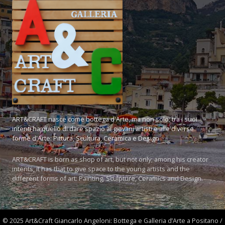
ART&CRAFT nasce come bottega d'Arte, ma non solo; tra i suoi
intenti ha quello di dare spazio ai giovani artisti e alle diverse
forme d'Arte: Pittura, Scultura, Ceramica e Design
ART&CRAFT is born as shop of art, but not only; among his creator
intents, it has that to give space to the young artists and the
different forms of art: Painting, Sculpture, Ceramics and Design.
© 2025 Art&Craft Giancarlo Angeloni: Bottega e Galleria d’Arte a Positano /