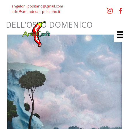
Vai
angeloni.positano@gmail.com
al
info@artandcraft-positano.it
contenuto
DELL’OSSO DOMENICO