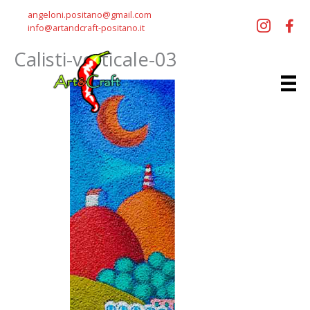
Vai
angeloni.positano@gmail.com
al
info@artandcraft-positano.it
contenuto
Calisti-verticale-03