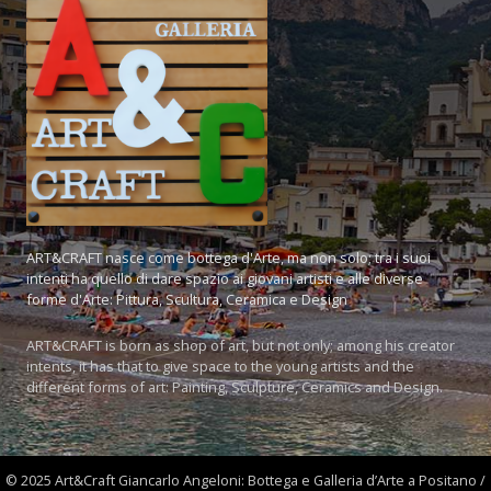
ART&CRAFT nasce come bottega d'Arte, ma non solo; tra i suoi
intenti ha quello di dare spazio ai giovani artisti e alle diverse
forme d'Arte: Pittura, Scultura, Ceramica e Design
ART&CRAFT is born as shop of art, but not only; among his creator
intents, it has that to give space to the young artists and the
different forms of art: Painting, Sculpture, Ceramics and Design.
© 2025 Art&Craft Giancarlo Angeloni: Bottega e Galleria d’Arte a Positano /