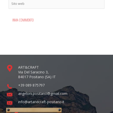
Sito
web
ART&CRAFT
Via Del Saracino 3,
84017 Positano (SA) IT
+39 089 875797
angeloni.positano@gmail.com
info@artandcraft-positano.it