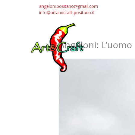
Vai
angeloni.positano@gmail.com
al
info@artandcraft-positano.it
contenuto
Angeloni: L’uomo 