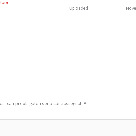
ltura
Uploaded
Nove
o.
I campi obbligatori sono contrassegnati
*